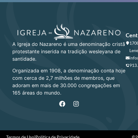
Cent
1700
A Igreja do Nazareno é uma denominação cristã
Lene
protestante inserida na tradição wesleyana de
info
santidade.
913
Organizada em 1908, a denominação conta hoje
com cerca de 2,7 milhões de membros, que
adoram em mais de 30.000 congregações em
165 áreas do mundo.
Termos de Uso
|
Política de Privacidade
©20