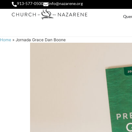
913-577-0500
info@nazarene.org
Que
Home
»
Jornada Grace Dan Boone