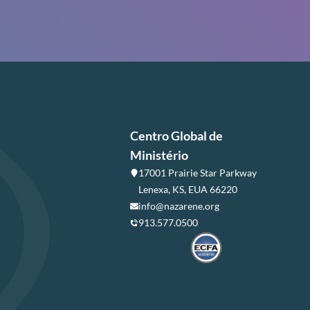
Centro Global de
Ministério
17001 Prairie Star Parkway
Lenexa, KS, EUA 66220
info@nazarene.org
913.577.0500