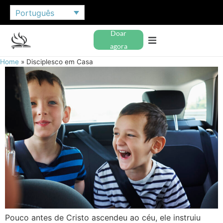
Português
Doar
agora
Home
»
Disciplesco em Casa
Pouco antes de Cristo ascendeu ao céu, ele instruiu