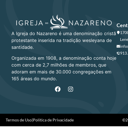
Cent
1700
A Igreja do Nazareno é uma denominação cristã
Lene
protestante inserida na tradição wesleyana de
info
santidade.
913
Organizada em 1908, a denominação conta hoje
com cerca de 2,7 milhões de membros, que
adoram em mais de 30.000 congregações em
165 áreas do mundo.
Termos de Uso
|
Política de Privacidade
©20