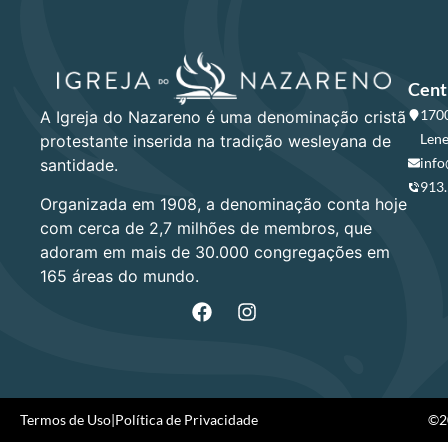
Cent
1700
A Igreja do Nazareno é uma denominação cristã
Lene
protestante inserida na tradição wesleyana de
info
santidade.
913
Organizada em 1908, a denominação conta hoje
com cerca de 2,7 milhões de membros, que
adoram em mais de 30.000 congregações em
165 áreas do mundo.
Termos de Uso
|
Política de Privacidade
©20