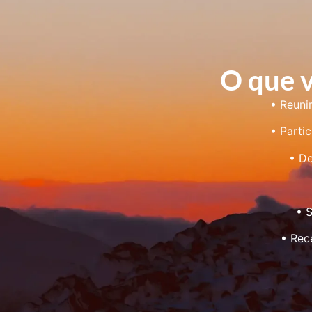
O que 
• Reuni
• Parti
• De
• 
• Rec