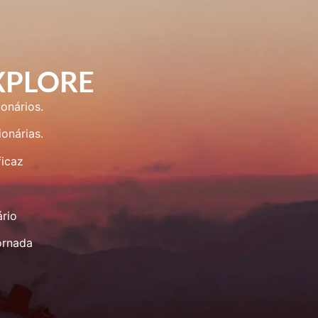
EXPLORE
onários.
onárias.
ficaz
rio
ornada