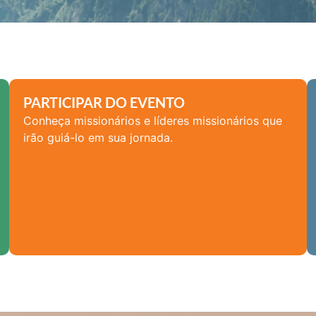
PARTICIPAR DO EVENTO
Conheça missionários e líderes missionários que
irão guiá-lo em sua jornada.