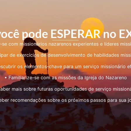
você pode ESPERAR no 
r-se com missionários nazarenos experientes e líderes missi
cipar de exercícios de desenvolvimento de habilidades missi
scubrir os elementos-chave para um serviço missionário e
• Familiarize-se com as missões da Igreja do Nazareno
Saber mais sobre futuras oportunidades de serviço missioná
eber recomendações sobre os próximos passos para sua j