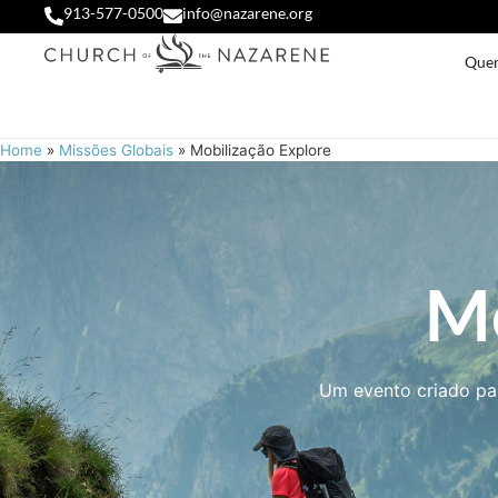
913-577-0500
info@nazarene.org
Que
Home
»
Missões Globais
»
Mobilização Explore
Mo
Um evento criado par