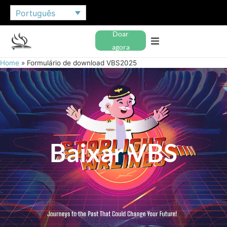
Português
Doar
agora
Home
»
Formulário de download VBS2025
Baixar VBS