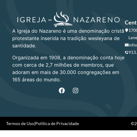
Cent
1700
A Igreja do Nazareno é uma denominação cristã
Lene
protestante inserida na tradição wesleyana de
info
santidade.
913
Organizada em 1908, a denominação conta hoje
com cerca de 2,7 milhões de membros, que
adoram em mais de 30.000 congregações em
165 áreas do mundo.
Termos de Uso
|
Política de Privacidade
©20