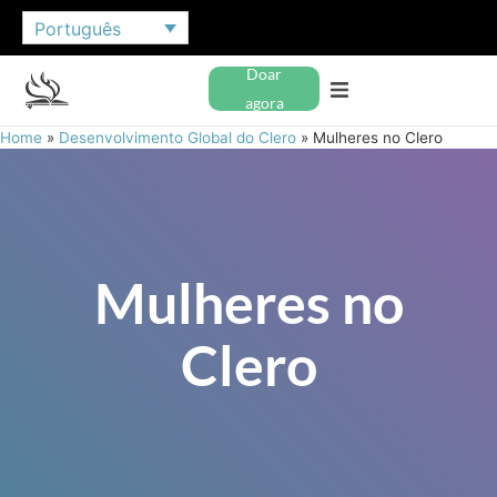
Português
Doar
agora
Home
»
Desenvolvimento Global do Clero
»
Mulheres no Clero
Mulheres no
Clero