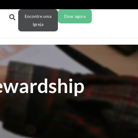
Encontre uma
Doar agora
Igreja
ewardship