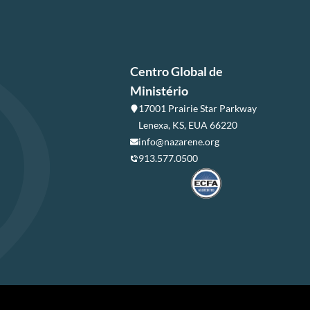
Centro Global de
Ministério
17001 Prairie Star Parkway
Lenexa, KS, EUA 66220
info@nazarene.org
913.577.0500