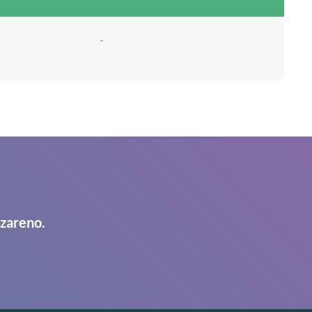
-
azareno.