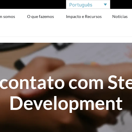
Português
m somos
O que fazemos
Impacto e Recursos
Notícias
 contato com St
Development