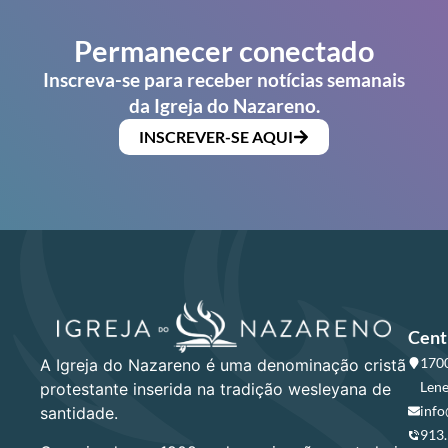
Permanecer conectado
Inscreva-se para receber notícias semanais
da Igreja do Nazareno.
INSCREVER-SE AQUI
Cent
1700
A Igreja do Nazareno é uma denominação cristã
Lene
protestante inserida na tradição wesleyana de
info
santidade.
913