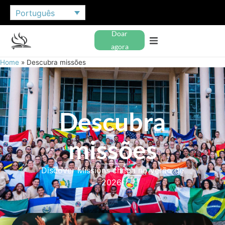
Português
Doar
agora
Home
»
Descubra missões
Descubra
missões
Discover Missions chega no verão de
2026!