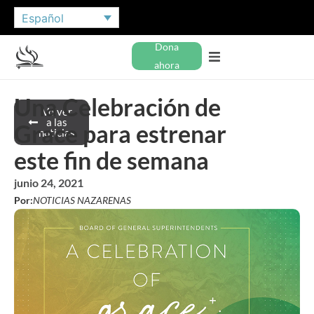
Español
Dona
ahora
Una Celebración de
Volver
a las
Grace para estrenar
noticias
este fin de semana
junio 24, 2021
Por:
NOTICIAS NAZARENAS