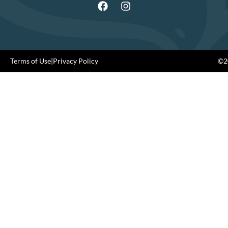
Terms of Use
|
Privacy Policy
©20