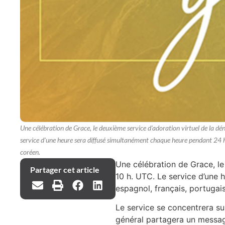
Une célébration de Grace, le deuxième service d'adoration virtuel de la dé
service d'une heure sera diffusé simultanément chaque heure pendant 24 heu
coréen.
Une célébration de Grace, le
Partager cet article
10 h. UTC. Le service d’une 
espagnol, français, portugais
Le service se concentrera su
général partagera un message