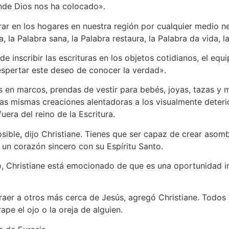
onde Dios nos ha colocado».
ar en los hogares en nuestra región por cualquier medio nec
, la Palabra sana, la Palabra restaura, la Palabra da vida, l
e inscribir las escrituras en los objetos cotidianos, el equi
spertar este deseo de conocer la verdad».
s en marcos, prendas de vestir para bebés, joyas, tazas y m
tas mismas creaciones alentadoras a los visualmente deter
uera del reino de la Escritura.
sible, dijo Christiane. Tienes que ser capaz de crear aso
 un corazón sincero con su Espíritu Santo.
vo, Christiane está emocionado de que es una oportunidad i
traer a otros más cerca de Jesús, agregó Christiane. Todo
ape el ojo o la oreja de alguien.