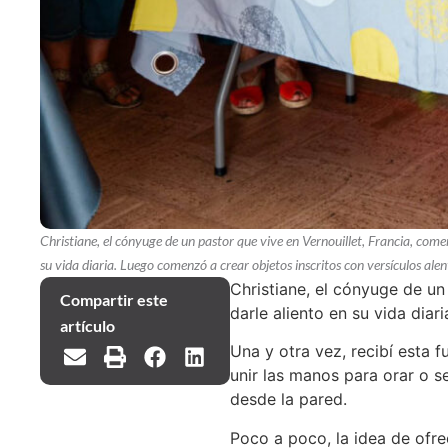
Christiane, el cónyuge de un pastor que vive en Vernouillet, Francia, comen
su vida diaria. Luego comenzó a crear objetos inscritos con versículos ale
Christiane, el cónyuge de un
Compartir este
darle aliento en su vida diari
artículo
Una y otra vez, recibí esta 
unir las manos para orar o s
desde la pared.
Poco a poco, la idea de ofre