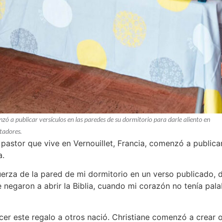
zó a publicar versículos en las paredes de su dormitorio para darle aliento en
ntadores.
 pastor que vive en Vernouillet, Francia, comenzó a publica
a.
fuerza de la pared de mi dormitorio en un verso publicado,
e negaron a abrir la Biblia, cuando mi corazón no tenía pal
cer este regalo a otros nació. Christiane comenzó a crear ob