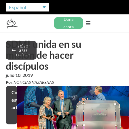
Español
Dona
ahora
SDMI unida en su
Volver
a las
misión de hacer
noticias
discípulos
julio 10, 2019
Por:
NOTICIAS NAZARENAS
Compartir
este
artículo