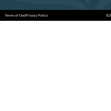
Terms of Use
|
Privacy Policy
©20