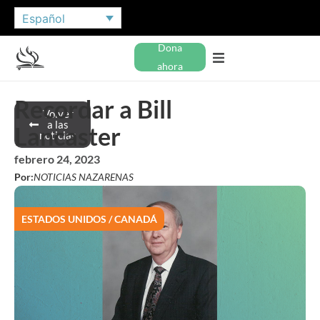
Español
Dona
ahora
Recordar a Bill
Volver
a las
Lancaster
noticias
febrero 24, 2023
Por:
NOTICIAS NAZARENAS
ESTADOS UNIDOS / CANADÁ