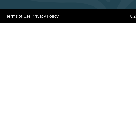
Terms of Use
|
Privacy Policy
©20