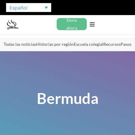
Español
Dona
ahora
Todas las noticias
Historias por región
Escuela colegial
Recursos
Pasos
Bermuda