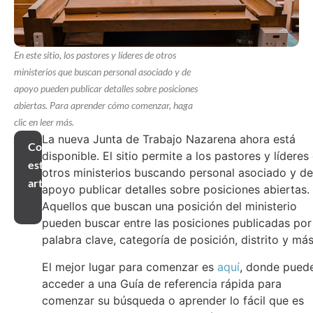
En este sitio, los pastores y líderes de otros
ministerios que buscan personal asociado y de
apoyo pueden publicar detalles sobre posiciones
abiertas. Para aprender cómo comenzar, haga
clic en leer más.
La nueva Junta de Trabajo Nazarena ahora está
Compartir
disponible. El sitio permite a los pastores y líderes
este
otros ministerios buscando personal asociado y de
artículo
apoyo publicar detalles sobre posiciones abiertas.
Aquellos que buscan una posición del ministerio
pueden buscar entre las posiciones publicadas por
palabra clave, categoría de posición, distrito y más
El mejor lugar para comenzar es
aquí
, donde pued
acceder a una Guía de referencia rápida para
comenzar su búsqueda o aprender lo fácil que es