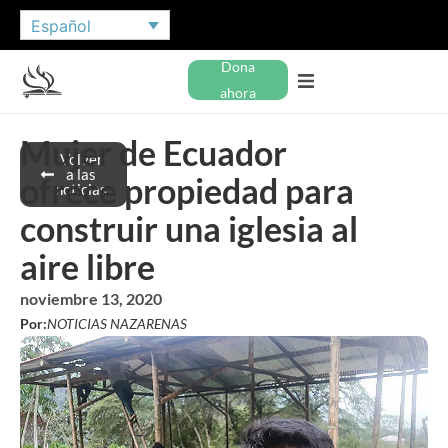
Español
Dona
ahora
Mujer de Ecuador
Volver
a las
ofrece propiedad para
noticias
construir una iglesia al
aire libre
noviembre 13, 2020
Por:
NOTICIAS NAZARENAS