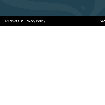
Terms of Use
|
Privacy Policy
©20