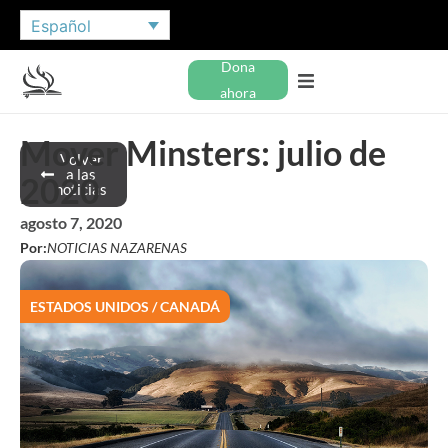
Español
Dona
ahora
Mover Minsters: julio de
Volver
a las
2020
noticias
agosto 7, 2020
Por:
NOTICIAS NAZARENAS
ESTADOS UNIDOS / CANADÁ