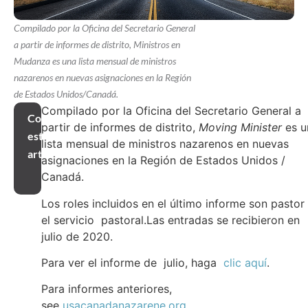
Compilado por la Oficina del Secretario General
a partir de informes de distrito, Ministros en
Mudanza es una lista mensual de ministros
nazarenos en nuevas asignaciones en la Región
de Estados Unidos/Canadá.
Compilado por la Oficina del Secretario General a
Compartir
partir de informes de distrito,
Moving Minister
es u
este
lista mensual de ministros nazarenos en nuevas
artículo
asignaciones en la Región de Estados Unidos /
Canadá.
Los roles incluidos en el último informe son pastor
el servicio pastoral.Las entradas se recibieron en
julio de 2020.
Para ver el informe de julio, haga
clic aquí
.
Para informes anteriores,
see
usacanadanazarene.org
.