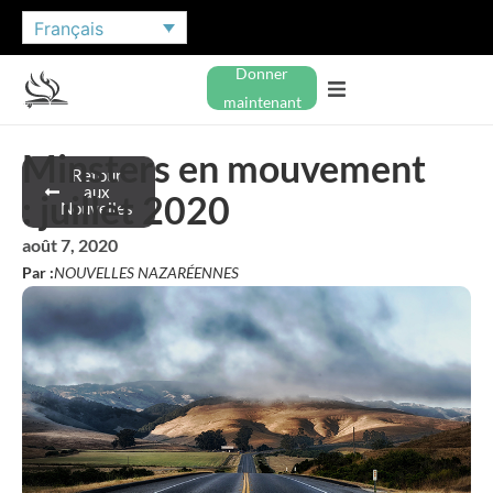
Français
Donner
maintenant
Minsters en mouvement
Retour
aux
: juillet 2020
Nouvelles
août 7, 2020
Par :
NOUVELLES NAZARÉENNES