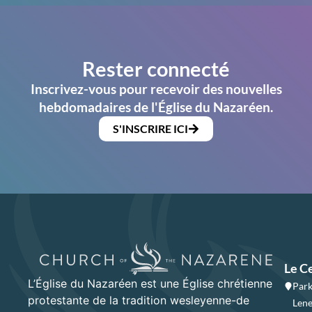
Rester connecté
Inscrivez-vous pour recevoir des nouvelles
hebdomadaires de l'Église du Nazaréen.
S'INSCRIRE ICI
Le C
L’Église du Nazaréen est une Église chrétienne
Park
protestante de la tradition wesleyenne-de
Lene