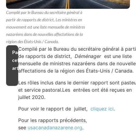
Compilé par le Bureau du secrétaire général à
partir de rapports de district, Les ministres en
mouvement est une liste mensuelle de ministres
nazaréens dans de nouvelles affectations de la
région des États-Unis / Canada.
Compilé par le Bureau du secrétaire général à parti
Partager
de rapports de district,
Déménager
est une liste
cet
mensuelle de ministres nazaréens dans de nouvelle
article
affectations de la région des États-Unis / Canada.
Les rôles inclus dans le dernier rapport sont paste
et service pastoral.Les entrées ont été reçues en
juillet 2020.
Pour voir le rapport de juillet,
cliquez ici
.
Pour les rapports précédents,
see
usacanadanazarene.org
.