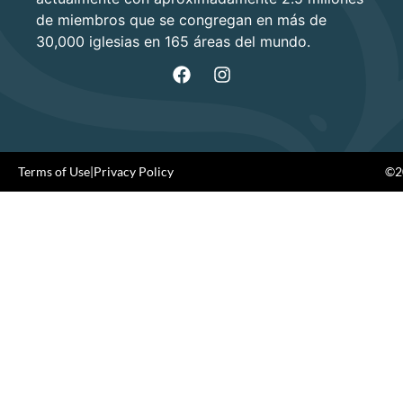
de miembros que se congregan en más de
30,000 iglesias en 165 áreas del mundo.
Terms of Use
|
Privacy Policy
©20