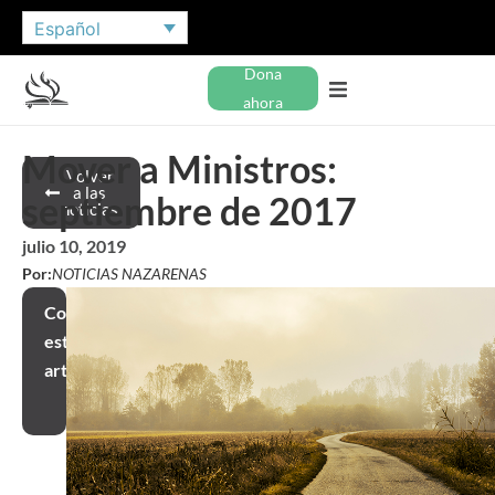
Español
Dona
ahora
Mover a Ministros:
Volver
a las
septiembre de 2017
noticias
julio 10, 2019
Por:
NOTICIAS NAZARENAS
Compartir
este
artículo