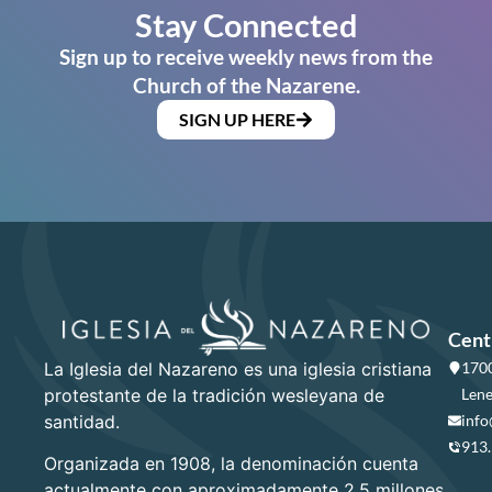
Stay Connected
Sign up to receive weekly news from the
Church of the Nazarene.
SIGN UP HERE
Cent
La Iglesia del Nazareno es una iglesia cristiana
1700
protestante de la tradición wesleyana de
Lene
santidad.
info
913
Organizada en 1908, la denominación cuenta
actualmente con aproximadamente 2.5 millones