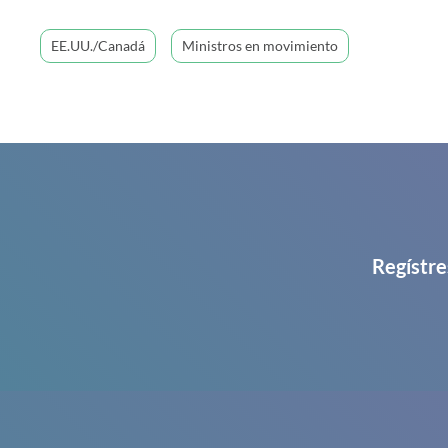
EE.UU./Canadá
Ministros en movimiento
Regístre