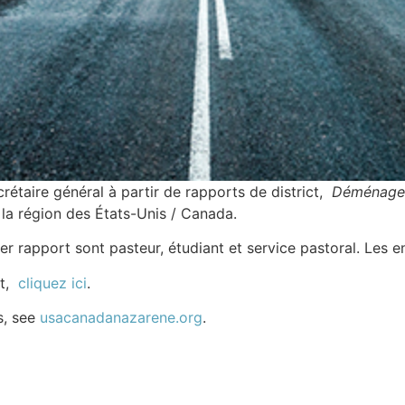
rétaire général à partir de rapports de district,
Déménage
 la région des États-Unis / Canada.
ier rapport sont pasteur, étudiant et service pastoral. Les e
et,
cliquez ici
.
s, see
usacanadanazarene.org
.