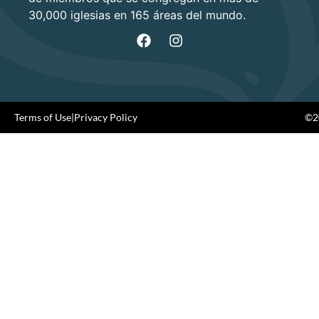
30,000 iglesias en 165 áreas del mundo.
Terms of Use
|
Privacy Policy
©20