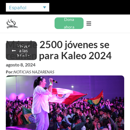
Español
Dona
ahora
Más de 2500 jóvenes se
Volver
a las
reúnen para Kaleo 2024
noticias
agosto 8, 2024
Por:
NOTICIAS NAZARENAS