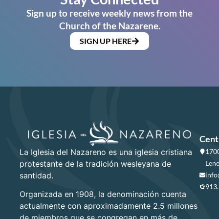
Sign up to receive weekly news from the
Church of the Nazarene.
SIGN UP HERE
Cent
La Iglesia del Nazareno es una iglesia cristiana
1700
protestante de la tradición wesleyana de
Lene
santidad.
info
913
Organizada en 1908, la denominación cuenta
actualmente con aproximadamente 2.5 millones
de miembros que se congregan en más de