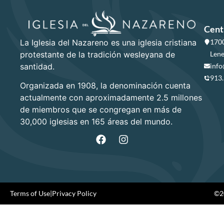
Cent
La Iglesia del Nazareno es una iglesia cristiana
1700
protestante de la tradición wesleyana de
Lene
santidad.
info
913
Organizada en 1908, la denominación cuenta
actualmente con aproximadamente 2.5 millones
de miembros que se congregan en más de
30,000 iglesias en 165 áreas del mundo.
Terms of Use
|
Privacy Policy
©20