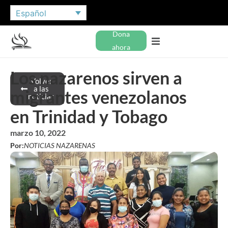
Español
Dona
ahora
Los nazarenos sirven a
Volver
a las
migrantes venezolanos
noticias
en Trinidad y Tobago
marzo 10, 2022
Por:
NOTICIAS NAZARENAS