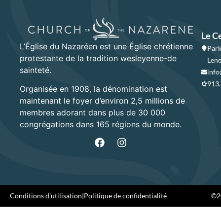
Le C
L’Église du Nazaréen est une Église chrétienne
Park
protestante de la tradition wesleyenne-de
Lene
sainteté.
info
913
Organisée en 1908, la dénomination est
maintenant le foyer d’environ 2,5 millions de
membres adorant dans plus de 30 000
congrégations dans 165 régions du monde.
Conditions d'utilisation
|
Politique de confidentialité
©20