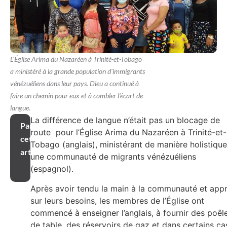
L'Église Arima du Nazaréen à Trinité-et-Tobago
a ministéré à la grande population d'immigrants
vénézuéliens dans leur pays. Dieu a continué à
faire un chemin pour eux et à combler l'écart de
langue.
La différence de langue n’était pas un blocage de
Partager
route pour l’Église Arima du Nazaréen à Trinité-et-
cet
Tobago (anglais), ministérant de manière holistique
article
une communauté de migrants vénézuéliens
(espagnol).
Après avoir tendu la main à la communauté et appr
sur leurs besoins, les membres de l’Église ont
commencé à enseigner l’anglais, à fournir des poêl
de table, des réservoirs de gaz et dans certains ca