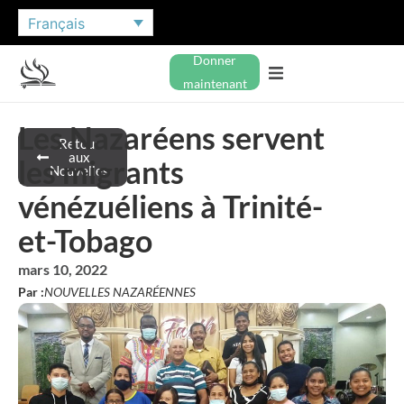
Français
Donner
maintenant
Les Nazaréens servent
Retour
aux
les migrants
Nouvelles
vénézuéliens à Trinité-
et-Tobago
mars 10, 2022
Par :
NOUVELLES NAZARÉENNES