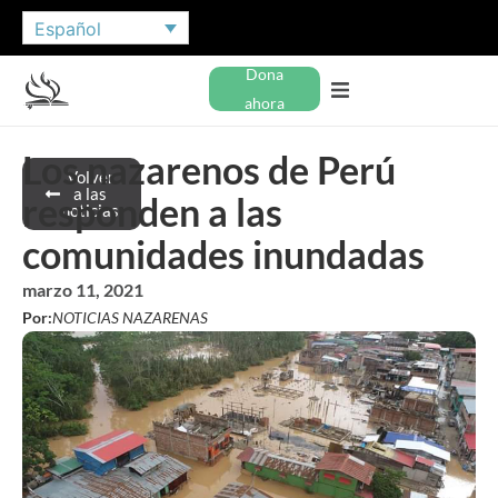
Español
Dona
ahora
Los nazarenos de Perú
Volver
a las
responden a las
noticias
comunidades inundadas
marzo 11, 2021
Por:
NOTICIAS NAZARENAS