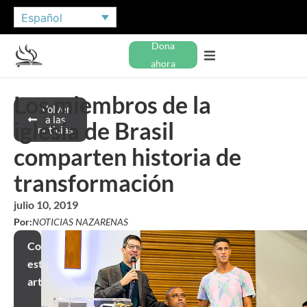
Español
Dona
ahora
Los miembros de la
Volver
a las
iglesia de Brasil
noticias
comparten historia de
transformación
julio 10, 2019
Por:
NOTICIAS NAZARENAS
Compartir
este
artículo