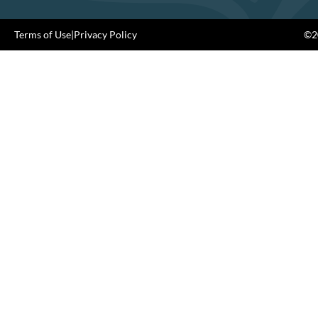
Terms of Use
|
Privacy Policy
©20