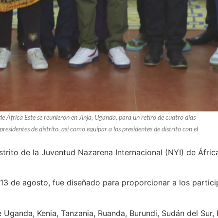
 África Este se reunieron en Jinja, Uganda, para un retiro de cuatro días
presidentes de distrito, así como equipar a los presidentes de distrito con el
trito de la Juventud Nazarena Internacional (NYI) de África
al 13 de agosto, fue diseñado para proporcionar a los parti
 Uganda, Kenia, Tanzania, Ruanda, Burundi, Sudán del Sur, E