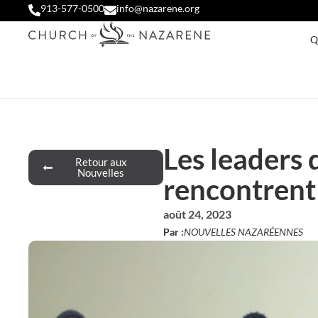
913-577-0500
info@nazarene.org
Q
Les leaders 
Retour aux
Nouvelles
rencontren
août 24, 2023
Par :
NOUVELLES NAZARÉENNES