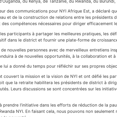
d’Ouganda, du Kenya, de Tanzanie, du Rwanda, du Burundi, d
ur des communications pour NYI Afrique Est, a déclaré que l
seau et de la construction de relations entre les présidents 
t des compétences nécessaires pour diriger efficacement le
les participants à partager les meilleures pratiques, les déf
sitif dans le district et fournir une plate-forme de croissanc
 de nouvelles personnes avec de merveilleux entretiens insp
onduira à de nouvelles opportunités, à la collaboration et 
te lui a donné du temps pour réfléchir sur ses propres obje
 couvert la mission et la vision de NYI et ont défié les pa
it que la retraite habilitera les présidents de district à dir
és. Leurs discussions se sont concentrées sur les initiativ
prendre l’initiative dans les efforts de réduction de la pa
u Rwanda NYI. En faisant cela, nous pouvons non seulement