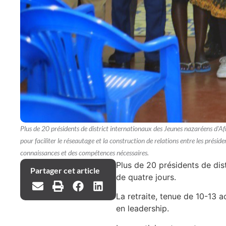
Plus de 20 présidents de district internationaux des Jeunes nazaréens d'Afr
pour faciliter le réseautage et la construction de relations entre les présiden
connaissances et des compétences nécessaires.
Plus de 20 présidents de dist
Partager cet article
de quatre jours.
La retraite, tenue de 10-13 
en leadership.