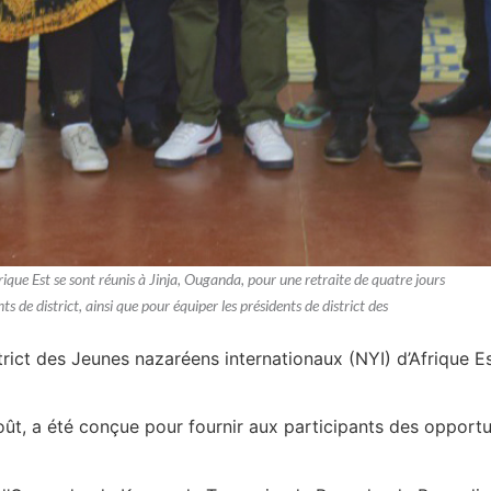
ique Est se sont réunis à Jinja, Ouganda, pour une retraite de quatre jours
ts de district, ainsi que pour équiper les présidents de district des
rict des Jeunes nazaréens internationaux (NYI) d’Afrique Es
août, a été conçue pour fournir aux participants des opport