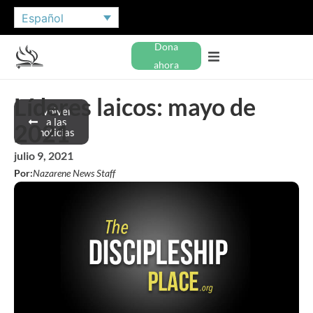
Español
Dona
ahora
Líderes laicos: mayo de
Volver
a las
2021
noticias
julio 9, 2021
Por:
Nazarene News Staff