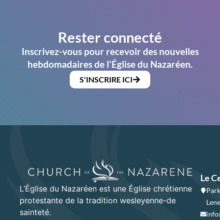
Rester connecté
Inscrivez-vous pour recevoir des nouvelles
hebdomadaires de l'Église du Nazaréen.
S'INSCRIRE ICI
Le C
L’Église du Nazaréen est une Église chrétienne
Park
protestante de la tradition wesleyenne-de
Lene
sainteté.
info