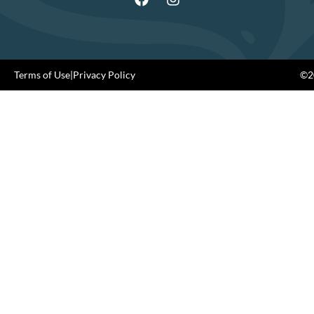
Terms of Use
|
Privacy Policy
©20