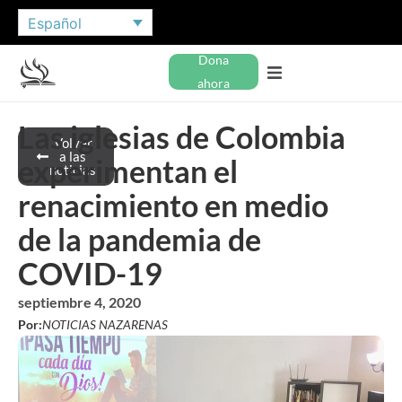
Español
Dona
ahora
Las iglesias de Colombia
Volver
a las
experimentan el
noticias
renacimiento en medio
de la pandemia de
COVID-19
septiembre 4, 2020
Por:
NOTICIAS NAZARENAS