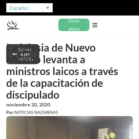
Español
Dona
ahora
La iglesia de Nuevo
Volver
a las
México levanta a
noticias
ministros laicos a través
de la capacitación de
discipulado
noviembre 20, 2020
Por:
NOTICIAS NAZARENAS