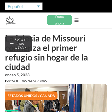
Español
Dona
ahora
La iglesia de Missouri
Volver
a las
comienza el primer
noticias
refugio sin hogar de la
ciudad
enero 5, 2023
Por:
NOTICIAS NAZARENAS
ESTADOS UNIDOS / CANADÁ