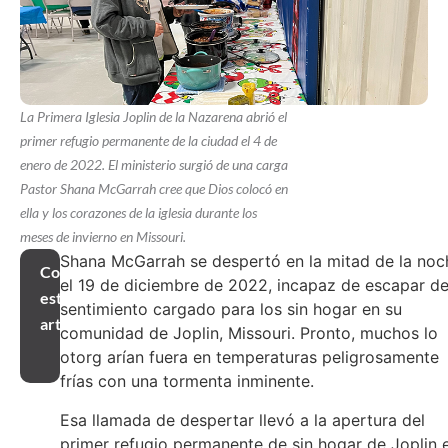
La Primera Iglesia Joplin de la Nazarena abrió el
primer refugio permanente de la ciudad el 4 de
enero de 2022. El ministerio surgió de una carga
Pastor Shana McGarrah cree que Dios colocó en
ella y los corazones de la iglesia durante los
meses de invierno en Missouri.
Shana McGarrah se despertó en la mitad de la noc
Compartir
el 19 de diciembre de 2022, incapaz de escapar de
este
sentimiento cargado para los sin hogar en su
artículo
comunidad de Joplin, Missouri. Pronto, muchos lo
otorg arían fuera en temperaturas peligrosamente
frías con una tormenta inminente.
Esa llamada de despertar llevó a la apertura del
primer refugio permanente de sin hogar de Joplin e