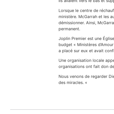
Ils allaient vers le bas et su
Lorsque le centre de réchauf
ministère. McGarrah et les a
démissionner. Ainsi, McGarrah
permanent.
Joplin Premier est une Églis
budget « Ministères d’Amour
a placé sur eux et avait confia
Une organisation locale appe
organisations ont fait don d
Nous venons de regarder Dieu
des miracles. «