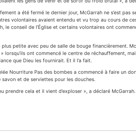
ppliaient les gens de venir et de sortir du froid brutal », a 
fement a été fermé le dernier jour, McGarrah ne s’est pas s
utres volontaires avaient entendu et vu trop au cours de ces
, le conseil de l’Église et certains volontaires ont commen
e plus petite avec peu de salle de bouge financièrement. McG
 » lorsqu’ils ont commencé le centre de réchauffement, mai
nce que Dieu les fournirait. Et il l’a fait.
lée Nourriture Pas des bombes a commencé à faire un don de
e savon et de serviettes pour les douches.
 prendre cela et il vient d’exploser », a déclaré McGarrah.