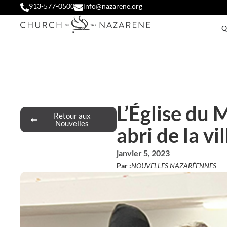
913-577-0500
info@nazarene.org
Q
L’Église du 
Retour aux
Nouvelles
abri de la vil
janvier 5, 2023
Par :
NOUVELLES NAZARÉENNES