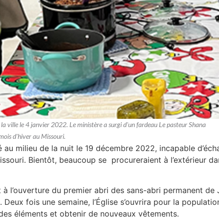
a ville le 4 janvier 2022. Le ministère a surgi d'un fardeau Le pasteur Shana
mois d'hiver au Missouri.
é au milieu de la nuit le 19 décembre 2022, incapable d’éc
ssouri. Bientôt, beaucoup se procureraient à l’extérieur 
 à l’ouverture du premier abri des sans-abri permanent de Jo
 Deux fois une semaine, l’Église s’ouvrira pour la populat
 des éléments et obtenir de nouveaux vêtements.