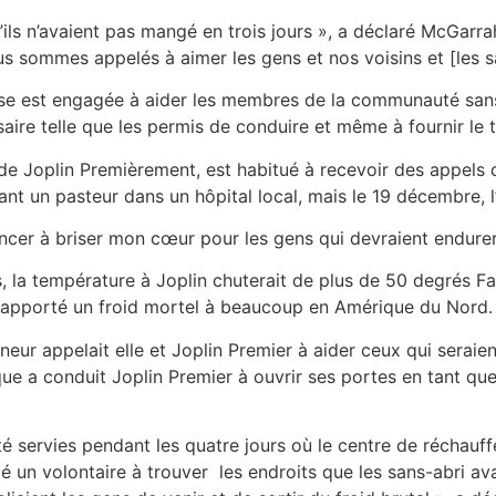
ils n’avaient pas mangé en trois jours », a déclaré McGarrah
us sommes appelés à aimer les gens et nos voisins et [les s
lise est engagée à aider les membres de la communauté sans
ssaire telle que les permis de conduire et même à fournir le
e Joplin Premièrement, est habitué à recevoir des appels de
t un pasteur dans un hôpital local, mais le 19 décembre, l’
cer à briser mon cœur pour les gens qui devraient endurer 
, la température à Joplin chuterait de plus de 50 degrés Fah
 a apporté un froid mortel à beaucoup en Amérique du Nord.
eur appelait elle et Joplin Premier à aider ceux qui seraien
ique a conduit Joplin Premier à ouvrir ses portes en tant 
é servies pendant les quatre jours où le centre de réchauff
é un volontaire à trouver les endroits que les sans-abri av