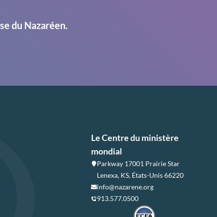
ise du Nazaréen.
Le Centre du ministère
mondial
Parkway 17001 Prairie Star
Lenexa, KS, États-Unis 66220
info@nazarene.org
913.577.0500