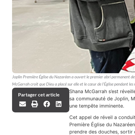
Joplin Première Église du Nazaréen a ouvert le premier abri permanent de l
McGarrah croit que Dieu a placé sur elle et le cœur de l'Église pendant les 
Shana McGarrah s’est réveill
Partager cet article
sa communauté de Joplin, Mi
une tempête imminente.
Cet appel de réveil a conduit
Première Église du Nazaréen.
prendre des douches, sortir