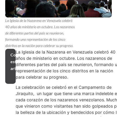
La Iglesia de la Nazarena en Venezuela celebró
40 años de ministerio en octubre. Los nazarenos
de diferentes partes del país se reunieron,
formando una representación de los cinco
distritos en la nación para celebrar su progreso.
La Iglesia de la Nazarena en Venezuela celebró 40
Compartir
años de ministerio en octubre. Los nazarenos de
este
diferentes partes del país se reunieron, formando 
artículo
representación de los cinco distritos en la nación
para celebrar su progreso.
La celebración se celebró en el Campamento de
Jiraquito, un lugar que tiene una marca indeleble 
cada corazón de los nazarenos venezolanos. Muc
que vinieron como visitantes han sido golpeados p
la belleza de la ubicación y bendecidos por cómo 