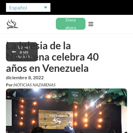
Español
Dona
ahora
La Iglesia de la
Volver
a las
Nazarena celebra 40
noticias
años en Venezuela
diciembre 8, 2022
Por:
NOTICIAS NAZARENAS