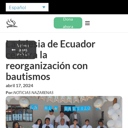
Español
Dona
ahora
La iglesia de Ecuador
Volver
a las
celebra la
noticias
reorganización con
bautismos
abril 17, 2024
Por:
NOTICIAS NAZARENAS