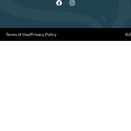
Terms of Use
|
Privacy Policy
©20