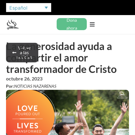
Español
Dona
ahora
La generosidad ayuda a
Volver
a las
compartir el amor
noticias
transformador de Cristo
octubre 26, 2023
Por:
NOTICIAS NAZARENAS