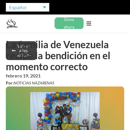
Español
Dona
ahora
La familia de Venezuela
Volver
a las
recibe la bendición en el
noticias
momento correcto
febrero 19, 2021
Por:
NOTICIAS NAZARENAS