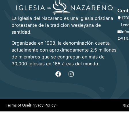
Cent
La Iglesia del Nazareno es una iglesia cristiana
1700
protestante de la tradición wesleyana de
Lene
santidad.
info
913
Organizada en 1908, la denominación cuenta
actualmente con aproximadamente 2.5 millones
de miembros que se congregan en más de
30,000 iglesias en 165 áreas del mundo.
Terms of Use
|
Privacy Policy
©20