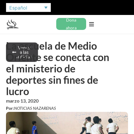
Español
Dona
ahora
La escuela de Medio
Volver
a las
Oriente se conecta con
noticias
el ministerio de
deportes sin fines de
lucro
marzo 13, 2020
Por:
NOTICIAS NAZARENAS