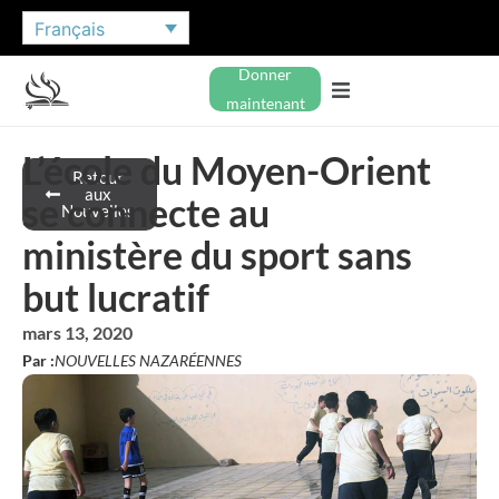
Français
Donner
maintenant
L’école du Moyen-Orient
Retour
aux
se connecte au
Nouvelles
ministère du sport sans
but lucratif
mars 13, 2020
Par :
NOUVELLES NAZARÉENNES