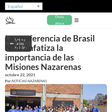
Español
Dona
ahora
La conferencia de Brasil
Volver
a las
NMI enfatiza la
noticias
importancia de las
Misiones Nazarenas
octubre 22, 2021
Por:
NOTICIAS NAZARENAS