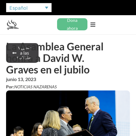
Español
Dona
ahora
La Asamblea General
Volver
a las
honra a David W.
noticias
Graves en el jubilo
junio 13, 2023
Por:
NOTICIAS NAZARENAS