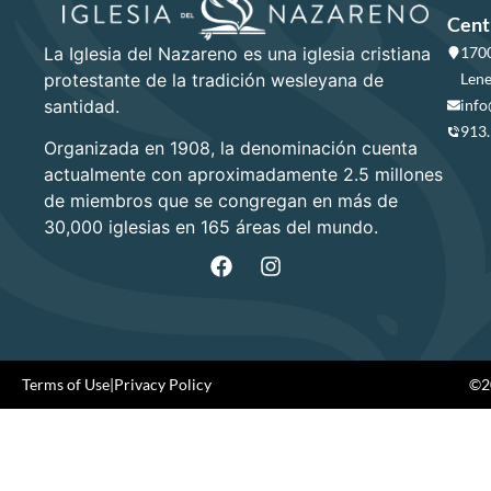
Cent
La Iglesia del Nazareno es una iglesia cristiana
1700
protestante de la tradición wesleyana de
Lene
santidad.
info
913
Organizada en 1908, la denominación cuenta
actualmente con aproximadamente 2.5 millones
de miembros que se congregan en más de
30,000 iglesias en 165 áreas del mundo.
Terms of Use
|
Privacy Policy
©20