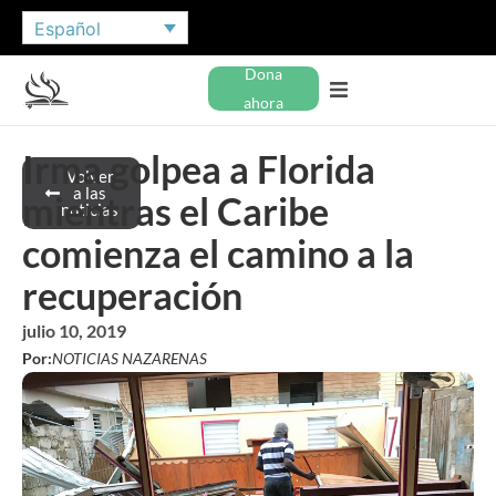
Español
Dona
ahora
Irma golpea a Florida
Volver
a las
mientras el Caribe
noticias
comienza el camino a la
recuperación
julio 10, 2019
Por:
NOTICIAS NAZARENAS