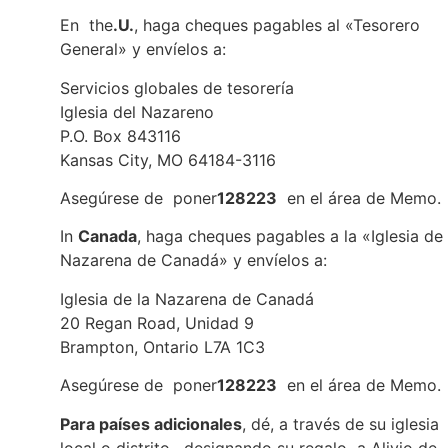
En the
.U.
, haga cheques pagables al «Tesorero
General» y envíelos a:
Servicios globales de tesorería
Iglesia del Nazareno
P.O. Box 843116
Kansas City, MO 64184-3116
Asegúrese de poner
128223
en el área de Memo.
In
Canada
, haga cheques pagables a la «Iglesia de 
Nazarena de Canadá» y envíelos a:
Iglesia de la Nazarena de Canadá
20 Regan Road, Unidad 9
Brampton, Ontario L7A 1C3
Asegúrese de poner
128223
en el área de Memo.
Para países adicionales
, dé, a través de su iglesia
local o distrito, designando su regalo a Alivio de