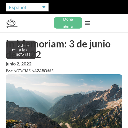
Español
Dona
ahora
In Memoriam: 3 de junio
Volver
a las
de 2022
noticias
junio 2, 2022
Por:
NOTICIAS NAZARENAS