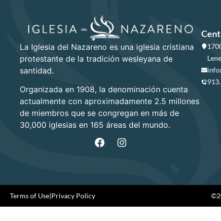
Cent
La Iglesia del Nazareno es una iglesia cristiana
1700
protestante de la tradición wesleyana de
Lene
santidad.
info
913
Organizada en 1908, la denominación cuenta
actualmente con aproximadamente 2.5 millones
de miembros que se congregan en más de
30,000 iglesias en 165 áreas del mundo.
Terms of Use
|
Privacy Policy
©20