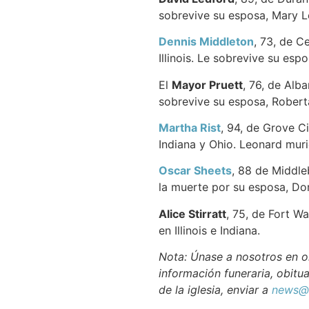
sobrevive su esposa, Mary L
Dennis Middleton
, 73, de C
Illinois. Le sobrevive su esp
El
Mayor Pruett
, 76, de Alb
sobrevive su esposa, Roberta
Martha Rist
, 94, de Grove Ci
Indiana y Ohio. Leonard muri
Oscar Sheets
, 88 de Middle
la muerte por su esposa, Dor
Alice Stirratt
, 75, de Fort Wa
en Illinois e Indiana.
Nota: Únase a nosotros en or
información funeraria, obitua
de la iglesia, enviar a
news@n