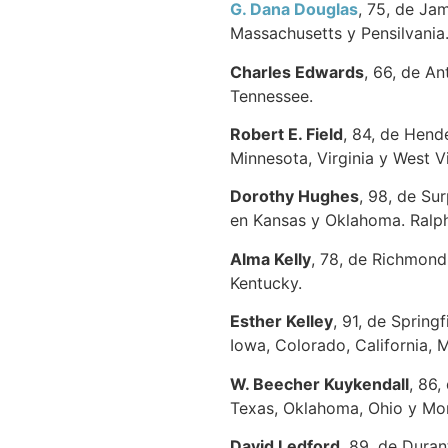
G. Dana Douglas
, 75, de Ja
Massachusetts y Pensilvania.
Charles Edwards
, 66, de An
Tennessee.
Robert E. Field
, 84, de Hend
Minnesota, Virginia y West Vi
Dorothy Hughes
, 98, de Su
en Kansas y Oklahoma. Ralph
Alma Kelly
, 78, de Richmond
Kentucky.
Esther Kelley
, 91, de Spring
Iowa, Colorado, California,
W. Beecher Kuykendall
, 86,
Texas, Oklahoma, Ohio y Mon
David Ledford
, 89, de Duran