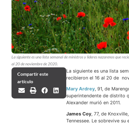
La siguiente es una lista semanal de ministros y líderes nazarenos que reci
al 20 de noviembre de 2020.
La siguiente es una lista se
Compartir este
recibieron el 16 al 20 de n
artículo
Mary Ardrey
, 91, de Mareng
superintendente de distrito 
Alexander murió en 2011.
James Coy
, 77, de Knoxvill
Tennessee. Le sobrevive su