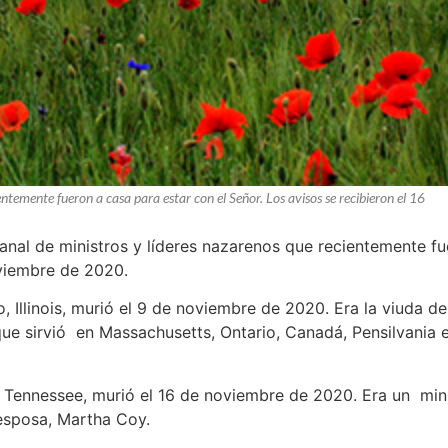
entemente fueron a casa para estar con el Señor. Los avisos se recibieron el 16
manal de ministros y líderes nazarenos que recientemente fu
oviembre de 2020.
o, Illinois, murió el 9 de noviembre de 2020. Era la viuda d
que sirvió en Massachusetts, Ontario, Canadá, Pensilvania e
e, Tennessee, murió el 16 de noviembre de 2020. Era un minist
 esposa, Martha Coy.