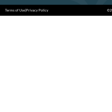
Terms of Use
|
Privacy Policy
©20