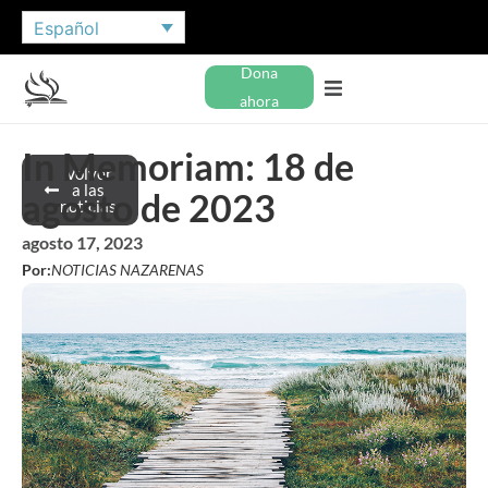
Español
Dona
ahora
In Memoriam: 18 de
Volver
a las
agosto de 2023
noticias
agosto 17, 2023
Por:
NOTICIAS NAZARENAS