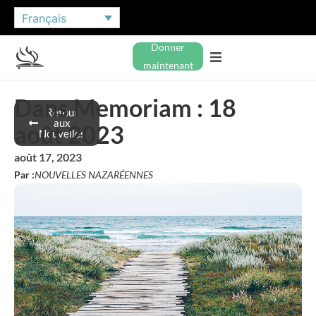
Français
Donner
maintenant
Dans Memoriam : 18
Retour
aux
août 2023
Nouvelles
août 17, 2023
Par :
NOUVELLES NAZARÉENNES