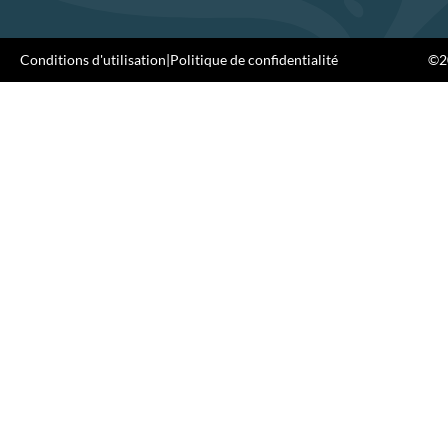
Conditions d'utilisation
|
Politique de confidentialité
©20