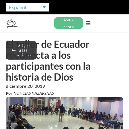
Español
Dona
ahora
El taller de Ecuador
Volver
a las
reconecta a los
noticias
participantes con la
historia de Dios
diciembre 20, 2019
Por:
NOTICIAS NAZARENAS