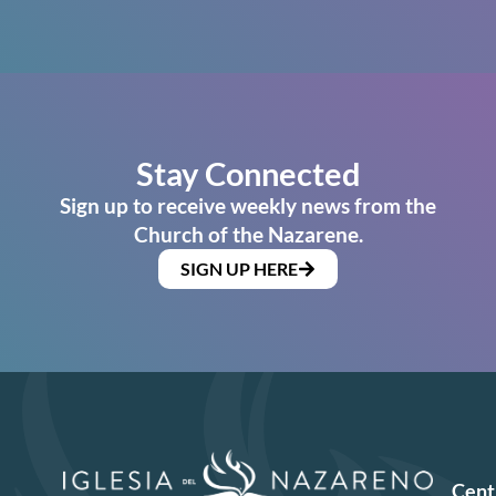
Stay Connected
Sign up to receive weekly news from the
Church of the Nazarene.
SIGN UP HERE
Cent